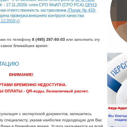
09г. - 17.11.2020г. член СРО МоАП (СРО РСА)
ОРНЗ
ная ответственность застрахована
(Полис № 433-
йдена проверка внешнего контроля качества
2.2018 г.
).
нами по телефону
8 (495) 287-60-03
или заполнить эту
 самое ближайшее время:
ЬТАЦИЮ
ВНИМАНИЕ!
РТАМИ ВРЕМЕННО НЕДОСТУПНА.
ОПЛАТЫ - QR-коды, безналичный расчет.
ультация с экспертизой документов, запишитесь
му специалисту, указав наиболее подходящую для Вас
с Вами в ближайшее время. Услуга оказывается на всей