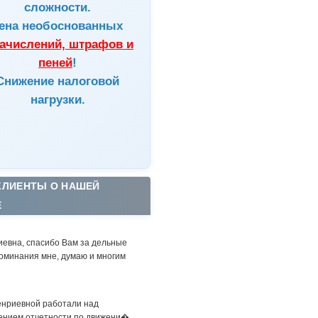
сложности.
ена
необоснованных
ачислений, штрафов и
пеней
!
Снижение налоговой
нагрузки.
КЛИЕНТЫ О НАШЕЙ
Е
иевна, спасибо Вам за дельные
оминания мне, думаю и многим
енриевной работали над
ением отчетности по движени�