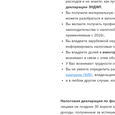
расходов и не знаете, как 
декларации 3НДФЛ
;
Вы получили материальную в
можете разобраться в запо
Вы желаете получить профе
законодательства о налогоо
применяемым с 2016г.;
Вы владеете зарубежной нед
информировать налоговые о
Вы владеете долей в
иност
возникают в связи с этим об
У Вас возникают трудности 
Вы не умеете определить р
компании (КИК)
, владельцем
и в любом другом случае, ко
Налоговая декларация по ф
лицами не позднее 30 апреля к
доходы, полученные за истекш