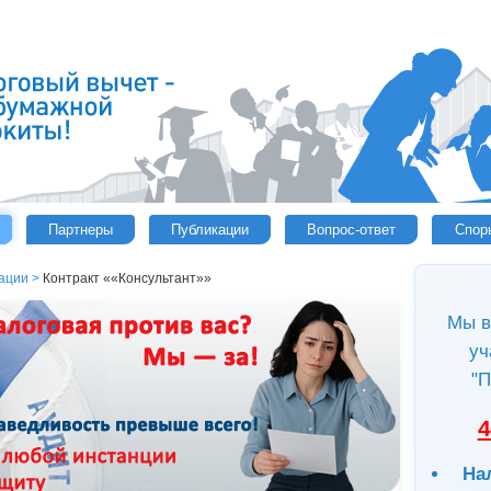
Партнеры
Публикации
Вопрос-ответ
Спор
ации
>
Контракт ««Консультант»»
Мы в
уч
"П
4
На