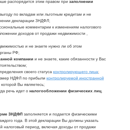
лучше распорядится этим правом при
заполнении
ыгоду по вкладам или льготным кредитам и не
лнении декларации 3НДФЛ;
ссиональные комментарии к изменениям налогового
бложении доходов от продажи недвижимости ,
вижимостью и не знаете нужно ли об этом
рганы РФ;
ранной компании
и не знаете, какие обязанности у Вас
стоятельством;
определения своего статуса
контролирующего лица
;
азмер НДФЛ по прибыли
контролируемой иностранной
 которой Вы являетесь;
гда речь идет о
налогообложении физических лиц
.
орме 3НДФЛ
заполняется и подается физическими
аждого года. В этой декларации Вы должны указать
ий налоговый период, включая доходы от продажи