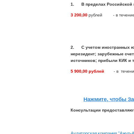
1. В пределах Российской 
3 200,00
рублей - в течение 
2. С учетом иностранных юр
нерезидент; зарубежные счет
источников; прибыли КИК и т.
5 900,00 рублей
- в течение 
Нажмите, чтобы
За
Консультации предоставляют
Аудиторская компания "Ажур-Ау