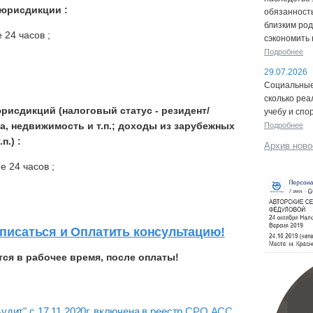
юрисдикции :
обязанность
близким род
24 часов ;
сэкономить 
Подробнее
29.07.2026
Социальные 
сколько реа
исдикций (налоговый статус - резидент/
учебу и спо
а, недвижимость и т.п.; доходы из зарубежных
Подробнее
п.) :
Архив ново
24 часов ;
писаться и Оплатить консультацию!
ся в рабочее время
, после оплаты!
дит" с 17.11.2020г. включена в реестр
С
РО АСС