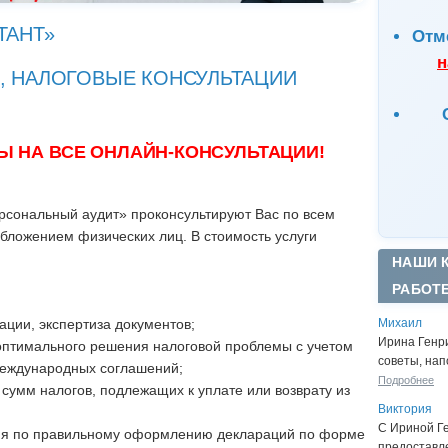
ТАНТ»
Отм
н
, НАЛОГОВЫЕ КОНСУЛЬТАЦИИ
Ы НА ВСЕ ОНЛАЙН-КОНСУЛЬТАЦИИ!
ональный аудит» проконсультируют Вас по всем
бложением физических лиц. В стоимость услуги
НАШИ 
РАБОТ
Михаил
уации, экспертиза документов;
Ирина Генр
 оптимального решения налоговой проблемы с учетом
советы, нап
еждународных соглашений;
Подробнее
 сумм налогов, подлежащих к уплате или возврату из
Виктория
С Ириной Г
ция по правильному оформлению деклараций по форме
предоставл