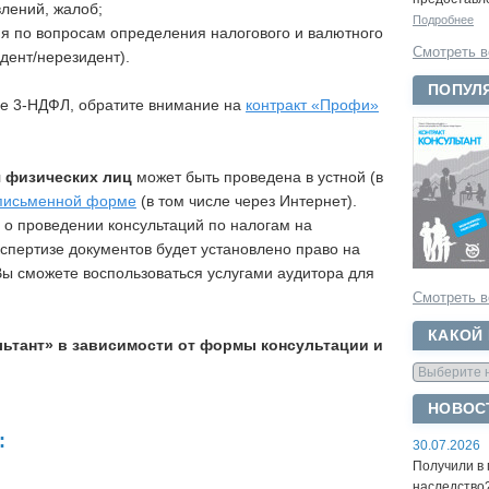
лений, жалоб;
Подробнее
ия по вопросам определения налогового и валютного
Смотреть в
идент/нерезидент).
ПОПУЛ
ие 3-НДФЛ, обратите внимание на
контракт «Профи»
я физических лиц
может быть проведена в устной (в
письменной форме
(в том числе через Интернет).
 о проведении консультаций по налогам на
кспертизе документов будет установлено право на
Вы сможете воспользоваться услугами аудитора для
Смотреть в
КАКОЙ
льтант» в зависимости от формы консультации и
НОВОС
:
30.07.2026
Получили в 
наследство?